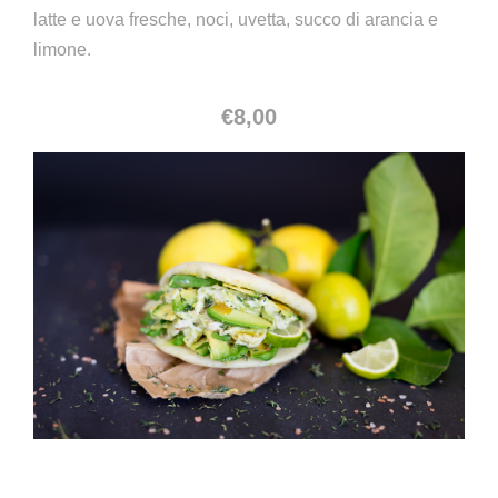
latte e uova fresche, noci, uvetta, succo di arancia e
limone.
€
8,00
Caracas