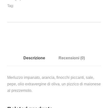
r
Tag:
inverno
e
q
u
a
n
t
i
t
Descrizione
Recensioni (0)
à
Merluzzo impanato, arancia, finocchi piccanti, sale,
pepe, olio extravergine di oliva, un pizzico di maionese
al prezzemolo.