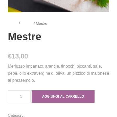
Home
/
Arepas
/ Mestre
Mestre
€
13,00
Merluzzo impanato, arancia, finocchi piccanti, sale,
pepe, olio extravergine di oliva, un pizzico di maionese
al prezzemolo.
M
AGGIUNGI AL CARRELLO
e
s
t
Category:
Arepas