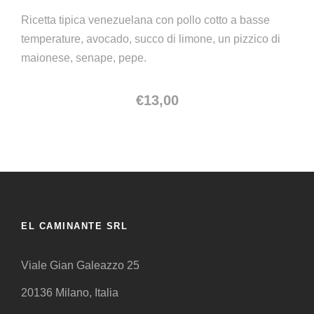
Ricetta tipica venezuelana con pollo cotto a basse
temperature, avocado, succo di limone, un pizzico di
maionese, senape, pepe.
€
13,00
EL CAMINANTE SRL
Viale Gian Galeazzo 25
20136 Milano, Italia